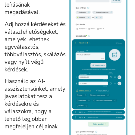
leírásának
megadásával.
Adj hozzá kérdéseket és
válaszlehetőségeket,
amelyek lehetnek
egyválasztós,
többválasztós, skálázós
vagy nyílt végű
kérdések.
Használd az AI-
asszisztensünket, amely
javaslatokat tesz a
kérdésekre és
válaszokra, hogy a
lehető legjobban
megfeleljen céljainak.