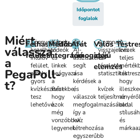
Időpontot
foglalok
Miért
Könnyen
Képek,
Az
Azonnali
A
Felhasználóbarát
Média
AI-
Valós
Testre
válassza
kezelhető,
videók
AI-
visszajelzés
kvízek
felület
integráció
támogatás
idejű
intuitív
és
asszisztens
és
teljes
a
felület,
linkek
segít
elemzés
részletes
mérték
PegaPoll-
amely
beágyazása
a
statisztikák
testres
gyors
a
kérdések
a
hogy
t?
kvízkészítést
kvízekbe,
és
kvízek
illeszk
tesz
hogy
válaszok
teljesítményéről
az
lehetővé.
azok
megfogalmazásában,
oldal
még
így a
stílusá
vonzóbbak
kvíz
és
legyenek.
létrehozása
márkaaz
egyszerűbb