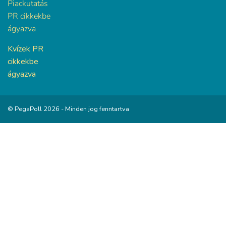
Piackutatás
PR cikkekbe
ágyazva
Kvízek PR
cikkekbe
ágyazva
© PegaPoll 2026 - Minden jog fenntartva