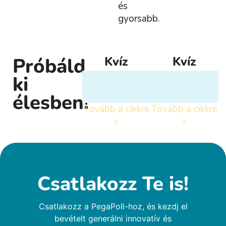
és
gyorsabb.
Próbáld
Kvíz
Kvíz
ki
élesben!
Tovább a cikkre
Tovább a cikkre
>
>
Csatlakozz Te is!
Csatlakozz a PegaPoll-hoz, és kezdj el
bevételt generálni innovatív és