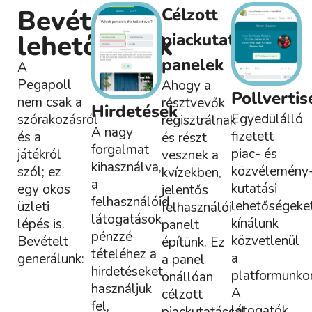
Bevételi
Célzott
lehetőségek
piackutatási
panelek
A
Pegapoll
Ahogy a
Pollverti
nem csak a
résztvevők
Hirdetések
Egyedülálló
szórakozásról
regisztrálnak
A nagy
fizetett
és a
és részt
forgalmat
piac- és
játékról
vesznek a
kihasználva,
közvélemény
szól; ez
kvízekben,
a
kutatási
egy okos
jelentős
felhasználóid
lehetőségeke
üzleti
felhasználói
látogatások
kínálunk
lépés is.
panelt
pénzzé
közvetlenül
Bevételt
építünk. Ez
tételéhez a
a
generálunk:
a panel
hirdetéseket
platformunko
önállóan
használjuk
A
célzott
fel,
látogatók
piackutatással