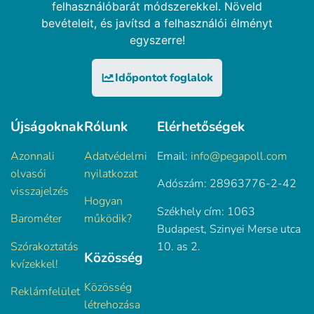
felhasználóbarát módszerekkel. Növeld
bevételeit, és javítsd a felhasználói élményt
egyszerre!
Időpontot foglalok
Újságoknak
Rólunk
Elérhetőségek
Azonnali
Adatvédelmi
Email:
info@pegapoll.com
olvasói
nyilatkozat
Adószám: 28963776-2-42
visszajelzés
Hogyan
Székhely cím: 1063
Barométer
működik?
Budapest, Szinyei Merse utca
Szórakoztatás
10. as 2.
Közösség
kvízekkel!
Közösség
Reklámfelület
létrehozása