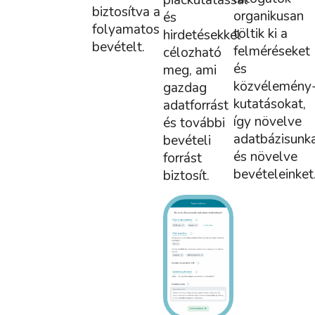
biztosítva a
organikusan
és
folyamatos
töltik ki a
hirdetésekkel
bevételt.
felméréseket
célozható
és
meg, ami
közvélemény
gazdag
kutatásokat,
adatforrást
így növelve
és további
adatbázisunk
bevételi
és növelve
forrást
bevételeinket
biztosít.