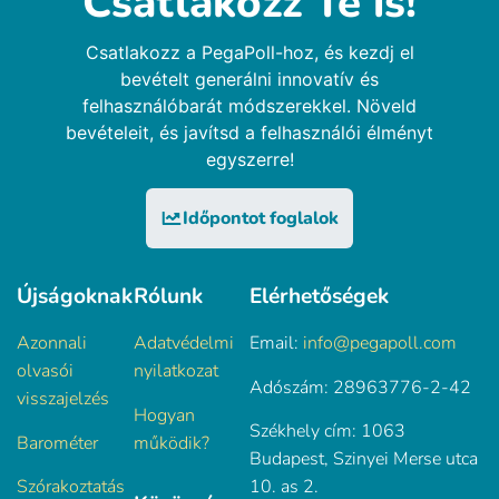
Csatlakozz Te is!
Csatlakozz a PegaPoll-hoz, és kezdj el
bevételt generálni innovatív és
felhasználóbarát módszerekkel. Növeld
bevételeit, és javítsd a felhasználói élményt
egyszerre!
Időpontot foglalok
Újságoknak
Rólunk
Elérhetőségek
Azonnali
Adatvédelmi
Email:
info@pegapoll.com
olvasói
nyilatkozat
Adószám: 28963776-2-42
visszajelzés
Hogyan
Székhely cím: 1063
Barométer
működik?
Budapest, Szinyei Merse utca
Szórakoztatás
10. as 2.