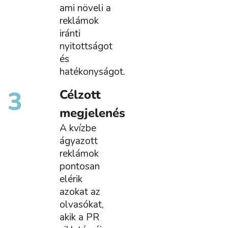
ami növeli a
reklámok
iránti
nyitottságot
és
hatékonyságot.
3
Célzott
megjelenés
A kvízbe
ágyazott
reklámok
pontosan
elérik
azokat az
olvasókat,
akik a PR