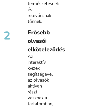
természetesnek
és
relevánsnak
tűnnek.
2
Erősebb
olvasói
elköteleződés
Az
interaktív
kvízek
segítségével
az olvasók
aktívan
részt
vesznek a
tartalomban,