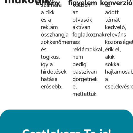
élmény
figyelem
konverzió
számára
közben
az
a cikk
az
adott
és a
olvasók
témát
reklám
aktívan
kedvelő,
összhangja
foglalkoznak
releváns
zökkenőmentes
a
közönsége
és
reklámokkal,
érik el,
logikus,
nem
akik
így a
pedig
sokkal
hirdetések
passzívan
hajlamosa
hatása
görgetnek
a
erősebb.
el
cselekvésre
mellettük.