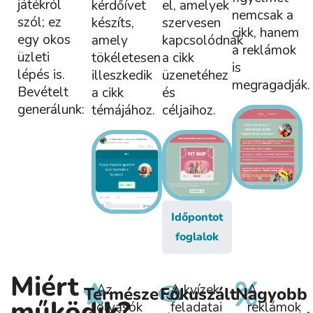
játékról
kérdőívet
el, amelyek
nemcsak a
szól; ez
készíts,
szervesen
cikk, hanem
egy okos
amely
kapcsolódnak
a reklámok
üzleti
tökéletesen
a cikk
is
lépés is.
illeszkedik
üzenetéhez
megragadják.
Bevételt
a cikk
és
generálunk:
témájához.
céljaihoz.
Időpontot
foglalok
Miért
Az
A kvízek
A
Természetes
Fókuszált
Nagyobb
működik?
olvasók
feladatai
reklámok