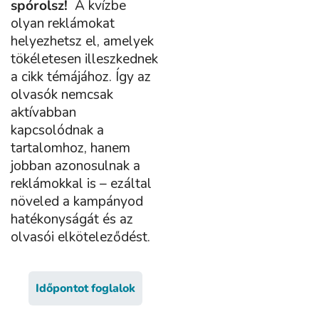
spórolsz!
A kvízbe
olyan reklámokat
helyezhetsz el, amelyek
tökéletesen illeszkednek
a cikk témájához. Így az
olvasók nemcsak
aktívabban
kapcsolódnak a
tartalomhoz, hanem
jobban azonosulnak a
reklámokkal is – ezáltal
növeled a kampányod
hatékonyságát és az
olvasói elköteleződést.
Időpontot foglalok