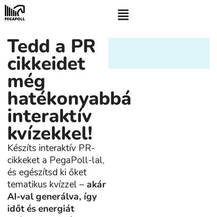
Tedd a PR
cikkeidet
még
hatékonyabbá
interaktív
kvízekkel!
Készíts interaktív PR-
cikkeket a PegaPoll-lal,
és egészítsd ki őket
tematikus kvízzel –
akár
AI-val generálva, így
időt és energiát