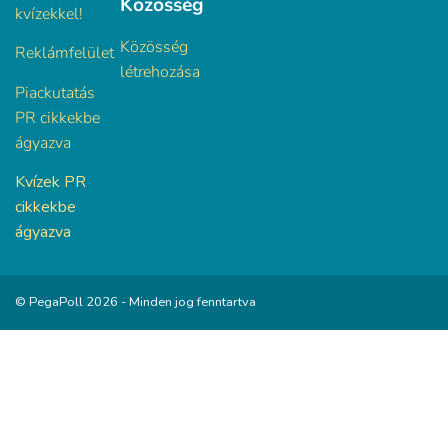
Közösség
kvízekkel!
Közösség
Reklámfelület
létrehozása
Piackutatás
PR cikkekbe
ágyazva
Kvízek PR
cikkekbe
ágyazva
© PegaPoll 2026 - Minden jog fenntartva