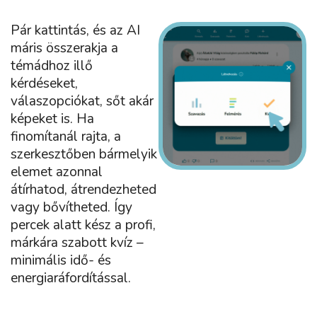
Pár kattintás, és az AI
máris összerakja a
témádhoz illő
kérdéseket,
válaszopciókat, sőt akár
képeket is. Ha
finomítanál rajta, a
szerkesztőben bármelyik
elemet azonnal
átírhatod, átrendezheted
vagy bővítheted. Így
percek alatt kész a profi,
márkára szabott kvíz –
minimális idő- és
energiaráfordítással.