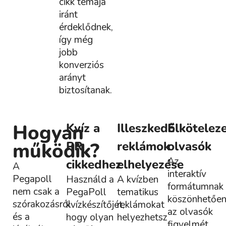
cikk témája
iránt
érdeklődnek,
így még
jobb
konverziós
arányt
biztosítanak.
Hogyan
Kvíz a
Illeszkedő
Elköteleze
működik?
PR
reklámok
olvasók
Az
cikkedhez
elhelyezése
A
interaktív
Pegapoll
Használd a
A kvízben
formátumnak
nem csak a
PegaPoll
tematikus
köszönhetőe
szórakozásról
kvízkészítőjét,
reklámokat
az olvasók
és a
hogy olyan
helyezhetsz
figyelmét