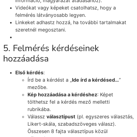
információ, magyarázat átadásához).
Videókat vagy képeket csatolhatsz, hogy a
felmérés látványosabb legyen.
Linkeket adhastz hozzá, ha további tartalmakat
szeretnél megosztani.
5. Felmérés kérdéseinek
hozzáadása
Első kérdés
:
Írd be a kérdést a „
Ide írd a kérdésed…
”
mezőbe.
Kép hozzáadása a kérdéshez
: Képet
tölthetsz fel a kérdés mező melletti
rubrikába.
Válassz
választípust
(pl. egyszeres választás,
Likert-skála, szabadszöveges válasz).
Összesen 8 fajta választípus közül