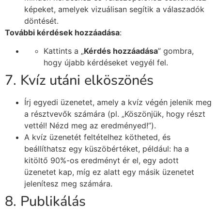
képeket, amelyek vizuálisan segítik a válaszadók
döntését.
További kérdések hozzáadása
:
Kattints a „
Kérdés hozzáadása
” gombra,
hogy újabb kérdéseket vegyél fel.
7. Kvíz utáni elköszönés
Írj egyedi üzenetet, amely a kvíz végén jelenik meg
a résztvevők számára (pl. „Köszönjük, hogy részt
vettél! Nézd meg az eredményed!”).
A kvíz üzenetét feltételhez kötheted, és
beállíthatsz egy küszöbértéket, például: ha a
kitöltő 90%-os eredményt ér el, egy adott
üzenetet kap, míg ez alatt egy másik üzenetet
jelenítesz meg számára.
8. Publikálás