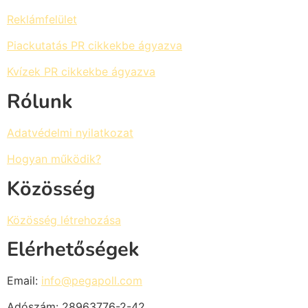
Reklámfelület
Piackutatás PR cikkekbe ágyazva
Kvízek PR cikkekbe ágyazva
Rólunk
Adatvédelmi nyilatkozat
Hogyan működik?
Közösség
Közösség létrehozása
Elérhetőségek
Email:
info@pegapoll.com
Adószám: 28963776-2-42