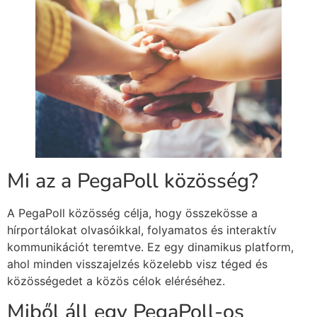
Mi az a PegaPoll közösség?
A PegaPoll közösség célja, hogy összekösse a
hírportálokat olvasóikkal, folyamatos és interaktív
kommunikációt teremtve. Ez egy dinamikus platform,
ahol minden visszajelzés közelebb visz téged és
közösségedet a közös célok eléréséhez.
Miből áll egy PegaPoll-os