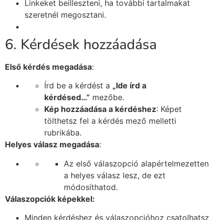
Linkeket beilleszteni, ha további tartalmakat
szeretnél megosztani.
6. Kérdések hozzáadása
Első kérdés megadása
:
Írd be a kérdést a
„Ide írd a
kérdésed…”
mezőbe.
Kép hozzáadása a kérdéshez
: Képet
tölthetsz fel a kérdés mező melletti
rubrikába.
Helyes válasz megadása
:
Az első válaszopció alapértelmezetten
a helyes válasz lesz, de ezt
módosíthatod.
Válaszopciók képekkel:
Minden kérdéshez és válaszopcióhoz csatolhatsz