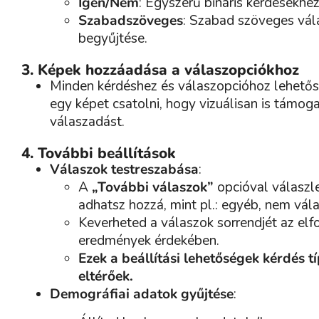
Igen/Nem
: Egyszerű bináris kérdésekhez
Szabadszöveges
: Szabad szöveges vál
begyűjtése.
3. Képek hozzáadása a válaszopciókhoz
Minden kérdéshez és válaszopcióhoz lehető
egy képet csatolni, hogy vizuálisan is támog
válaszadást.
4. További beállítások
Válaszok testreszabása
:
A
„További válaszok”
opcióval válaszl
adhatsz hozzá, mint pl.: egyéb, nem vála
Keverheted a válaszok sorrendjét az elf
eredmények érdekében.
Ezek a beállítási lehetőségek kérdés 
eltérőek.
Demográfiai adatok gyűjtése
: