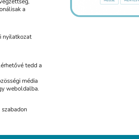
 végzettség,
onálisak a
 nyilatkozat
érhetővé tedd a
özösségi média
egy weboldalba.
g szabadon