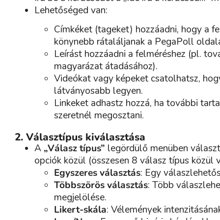
Lehetőséged van:
Címkéket (tageket) hozzáadni, hogy a f
könynebb rátaláljanak a PegaPoll olda
Leírást hozzáadni a felméréshez (pl. tov
magyarázat átadásához).
Videókat vagy képeket csatolhatsz, hog
látványosabb legyen.
Linkeket adhastz hozzá, ha további tart
szeretnél megosztani.
2. Választípus kiválasztása
A
„Válasz típus”
legördülő menüben választ
opciók közül (összesen 8 válasz típus közül v
Egyszeres választás
: Egy válaszlehetős
Többszörös választás
: Több válaszleh
megjelölése.
Likert-skála
: Vélemények intenzitásána