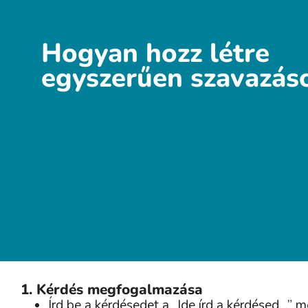
Hogyan hozz létre
egyszerűen szavazás
1. Kérdés megfogalmazása
Írd be a kérdésedet a „Ide írd a kérdésed…” 