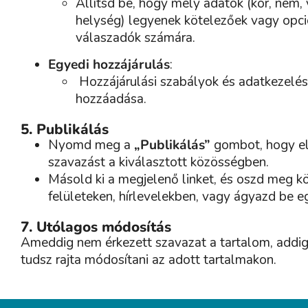
Állítsd be, hogy mely adatok (kor, nem,
helység) legyenek kötelezőek vagy opci
válaszadók számára.
Egyedi hozzájárulás
:
Hozzájárulási szabályok és adatkezelési
hozzáadása.
5. Publikálás
Nyomd meg a
„Publikálás”
gombot, hogy el
szavazást a kiválasztott közösségben.
Másold ki a megjelenő linket, és oszd meg k
felületeken, hírlevelekben, vagy ágyazd be 
7. Utólagos módosítás
Ameddig nem érkezett szavazat a tartalom, addi
tudsz rajta módosítani az adott tartalmakon.