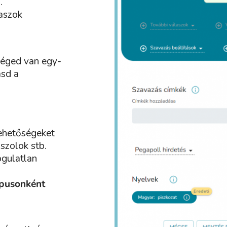
.
aszok
séged van egy-
asd a
ehetőségeket
szolok stb.
ogulatlan
típusonként