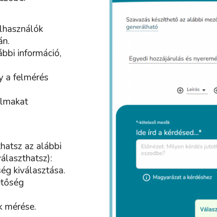
elhasználók
lán.
ábbi információ,
y a felmérés
almakat
hatsz az alábbi
álaszthatsz):
ég kiválasztása.
etőség
k mérése.