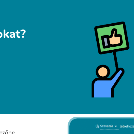
okat?
mezőbe.