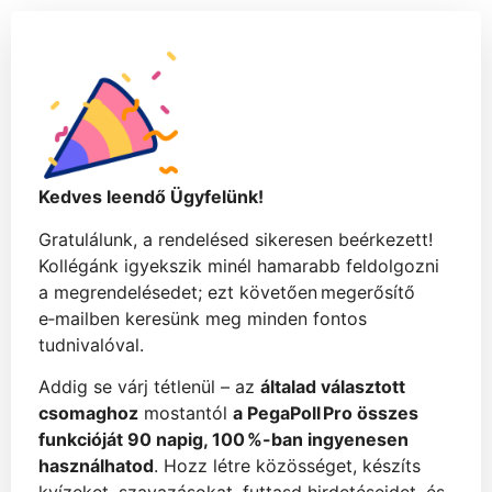
Kedves leendő Ügyfelünk!
Gratulálunk, a rendelésed sikeresen beérkezett!
Kollégánk igyekszik minél hamarabb feldolgozni
a megrendelésedet; ezt követően megerősítő
e‑mailben keresünk meg minden fontos
tudnivalóval.
Addig se várj tétlenül – az
általad választott
csomaghoz
mostantól
a PegaPoll Pro összes
funkcióját 90 napig, 100 %-ban ingyenesen
használhatod
. Hozz létre közösséget, készíts