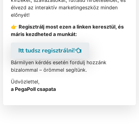
kvízeket, szavazásokat, futtasd hirdetéseidet, és
élvezd az interaktív marketing­eszköz minden
előnyét!
👉
Regisztrálj most ezen a linken keresztül, és
máris kezdheted a munkát:
Itt tudsz regisztrálni!
Bármilyen kérdés esetén fordulj hozzánk
bizalommal – örömmel segítünk.
Üdvözlettel,
a PegaPoll csapata