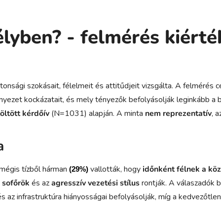
lyben? - felmérés kiérté
ági szokásait, félelmeit és attitűdjeit vizsgálta. A felmérés cél
nyezet kockázatait, és mely tényezők befolyásolják leginkább a 
öltött kérdőív
(N=1031) alapján. A minta
nem reprezentatív
, 
a
 mégis tízből hárman
vallották, hogy
időnként félnek a kö
(29%)
 sofőrök
és az
agresszív vezetési stílus
rontják.
A válaszadók b
 az infrastruktúra hiányosságai befolyásolják, míg a kedvezőtlen 