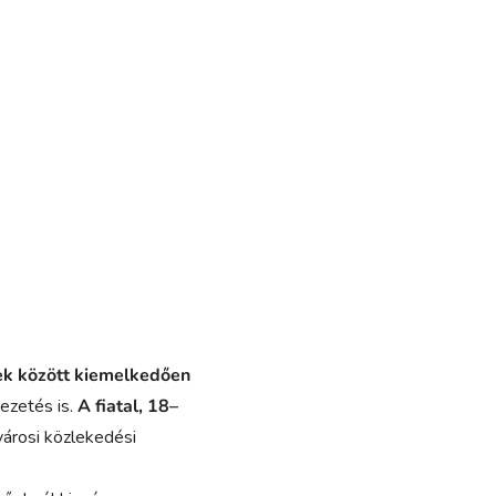
sek között kiemelkedően
vezetés is.
A fiatal, 18–
városi közlekedési