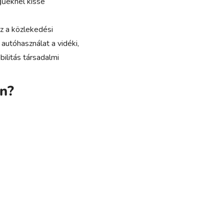
gűeknél kissé
z a közlekedési
 autóhasználat a vidéki,
bilitás társadalmi
n?