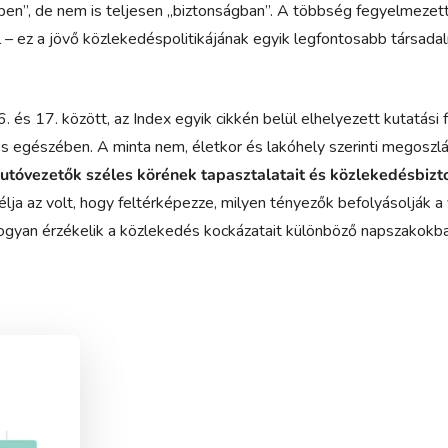
en”, de nem is teljesen „biztonságban”. A többség fegyelmezet
l – ez a jövő közlekedéspolitikájának egyik legfontosabb társada
 és 17. között, az Index egyik cikkén belül elhelyezett kutatási 
jes egészében. A minta nem, életkor és lakóhely szerinti megosz
utóvezetők széles körének tapasztalatait és közlekedésbiz
élja az volt, hogy feltérképezze, milyen tényezők befolyásolják a
e hogyan érzékelik a közlekedés kockázatait különböző napszakok