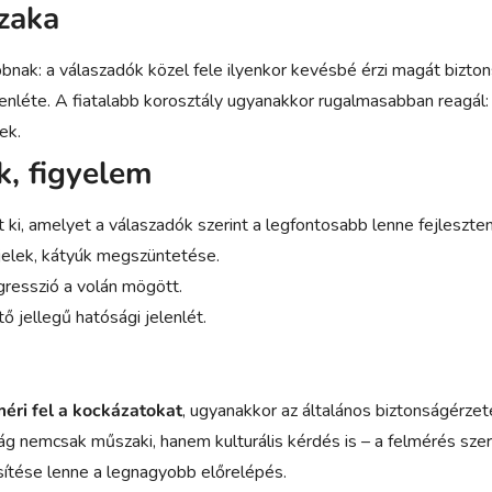
zaka
bnak: a válaszadók közel fele ilyenkor kevésbé érzi magát bizto
jelenléte. A fiatalabb korosztály ugyanakkor rugalmasabban reagá
ek.
k, figyelem
 ki, amelyet a válaszadók szerint a legfontosabb lenne fejleszten
 jelek, kátyúk megszüntetése.
resszió a volán mögött.
 jellegű hatósági jelenlét.
méri fel a kockázatokat
, ugyanakkor az általános biztonságérzet
ág nemcsak műszaki, hanem kulturális kérdés is – a felmérés sze
sítése lenne a legnagyobb előrelépés.