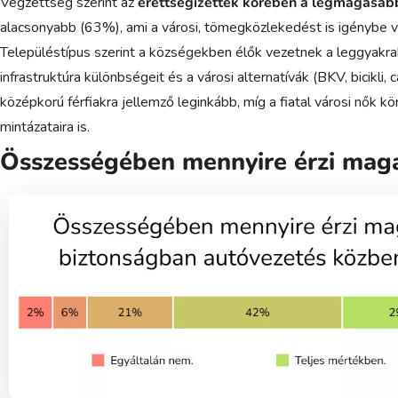
Végzettség szerint az
érettségizettek körében a legmagasab
alacsonyabb (63%), ami a városi, tömegközlekedést is igénybe v
Településtípus szerint a községekben élők vezetnek a leggyakra
infrastruktúra különbségeit és a városi alternatívák (BKV, bicikl
középkorú férfiakra jellemző leginkább, míg a fiatal városi nők kö
mintázataira is.
Összességében mennyire érzi magá