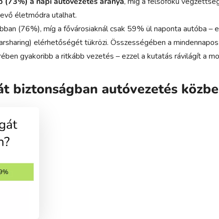
b (73%) a napi autóvezetés aránya
, míg a felsőfokú végzettsé
evő életmódra utalhat.
bban (76%), míg a fővárosiaknál csak 59% ül naponta autóba – e
i, carsharing) elérhetőségét tükrözi. Összességében a mindennapos
rében gyakoribb a ritkább vezetés – ezzel a kutatás rávilágít a mo
t biztonságban autóvezetés közbe