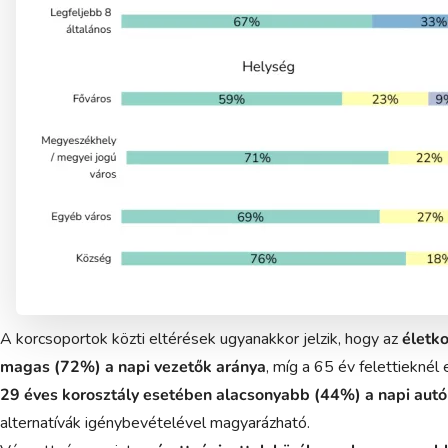
A korcsoportok közti eltérések ugyanakkor jelzik, hogy az
életko
magas (72%) a napi vezetők aránya
, míg a 65 év felettieknél
29 éves korosztály esetében alacsonyabb (44%) a napi aut
alternatívák igénybevételével magyarázható.