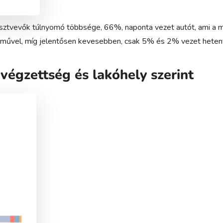
résztvevők túlnyomó többsége, 66%, naponta vezet autót, ami a 
rművel, míg jelentősen kevesebben, csak 5% és 2% vezet heten
végzettség és lakóhely szerint