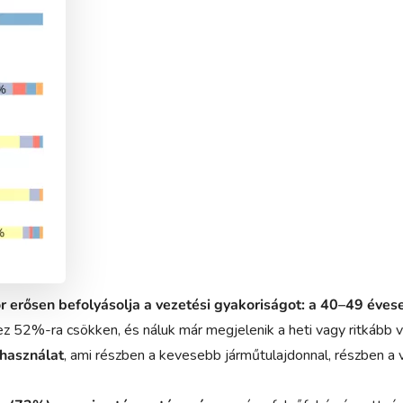
r erősen befolyásolja a vezetési gyakoriságot: a 40–49 éve
 ez 52%-ra csökken, és náluk már megjelenik a heti vagy ritkább 
óhasználat
, ami részben a kevesebb járműtulajdonnal, részben a 