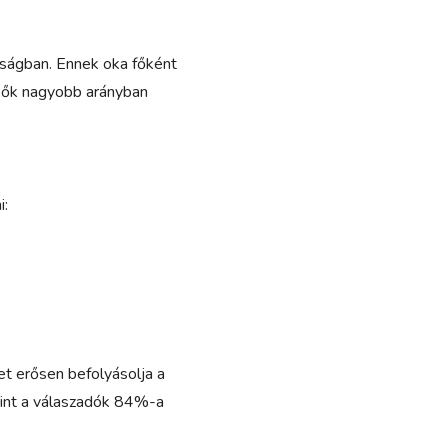
nságban. Ennek oka főként
l: ők nagyobb arányban
i:
et erősen befolyásolja a
rint a válaszadók 84%-a