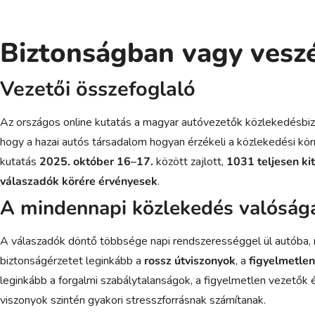
Biztonságban vagy veszé
Vezetői összefoglaló
Az országos online kutatás a magyar autóvezetők közlekedésbiztons
hogy a hazai autós társadalom hogyan érzékeli a közlekedési kör
kutatás
2025. október 16–17.
között zajlott,
1031 teljesen kit
válaszadók körére érvényesek
.
A mindennapi közlekedés valóság
A válaszadók döntő többsége napi rendszerességgel ül autóba,
biztonságérzetet leginkább a
rossz útviszonyok
, a
figyelmetlen
leginkább a forgalmi szabálytalanságok, a figyelmetlen vezetők és
viszonyok szintén gyakori stresszforrásnak számítanak.