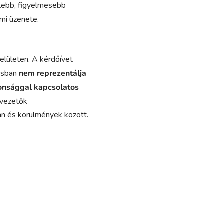
tebb, figyelmesebb
lmi üzenete.
felületen. A kérdőívet
lásban
nem reprezentálja
tonsággal kapcsolatos
 vezetők
ban és körülmények között.