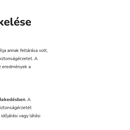
kelése
ja annak feltárása volt,
biztonságérzetet.
A
az eredmények a
zlekedésben
. A
iztonságérzetét
időjárási vagy látási