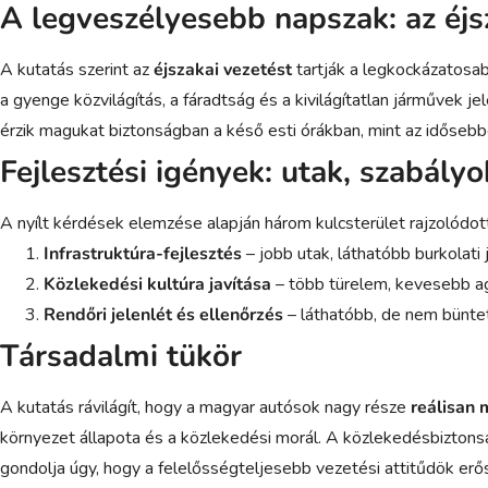
A legveszélyesebb napszak: az éjs
A kutatás szerint az
éjszakai vezetést
tartják a legkockázatosab
a gyenge közvilágítás, a fáradtság és a kivilágítatlan járművek 
érzik magukat biztonságban a késő esti órákban, mint az idősebb
Fejlesztési igények: utak, szabályo
A nyílt kérdések elemzése alapján három kulcsterület rajzolódott
Infrastruktúra-fejlesztés
– jobb utak, láthatóbb burkolati
Közlekedési kultúra javítása
– több türelem, kevesebb ag
Rendőri jelenlét és ellenőrzés
– láthatóbb, de nem büntető
Társadalmi tükör
A kutatás rávilágít, hogy a magyar autósok nagy része
reálisan 
környezet állapota és a közlekedési morál. A közlekedésbiztons
gondolja úgy, hogy a felelősségteljesebb vezetési attitűdök erő