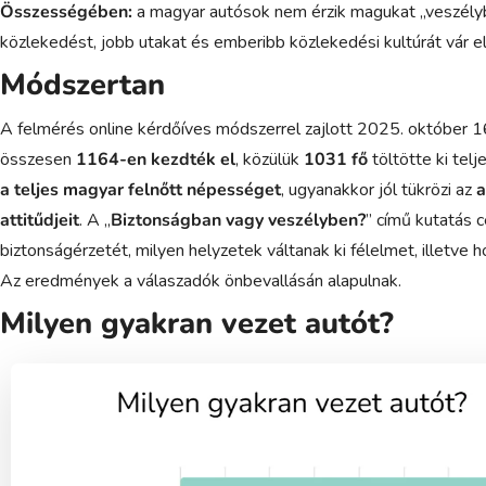
Összességében:
a magyar autósok nem érzik magukat „veszélyb
közlekedést, jobb utakat és emberibb közlekedési kultúrát vár e
Módszertan
A felmérés online kérdőíves módszerrel zajlott 2025. október 16.
összesen
1164-en kezdték el
, közülük
1031 fő
töltötte ki tel
a teljes magyar felnőtt népességet
, ugyanakkor jól tükrözi az
a
attitűdjeit
. A „
Biztonságban vagy veszélyben?
” című kutatás c
biztonságérzetét, milyen helyzetek váltanak ki félelmet, illetv
Az eredmények a válaszadók önbevallásán alapulnak.
Milyen gyakran vezet autót?