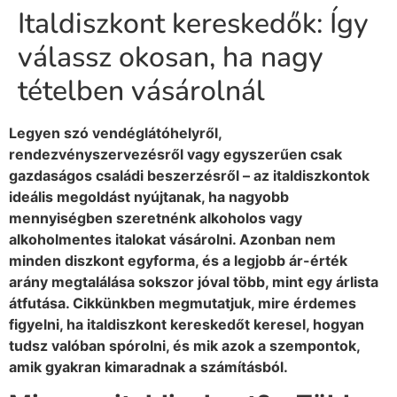
Italdiszkont kereskedők: Így
válassz okosan, ha nagy
tételben vásárolnál
Legyen szó vendéglátóhelyről,
rendezvényszervezésről vagy egyszerűen csak
gazdaságos családi beszerzésről – az italdiszkontok
ideális megoldást nyújtanak, ha nagyobb
mennyiségben szeretnénk alkoholos vagy
alkoholmentes italokat vásárolni. Azonban nem
minden diszkont egyforma, és a legjobb ár-érték
arány megtalálása sokszor jóval több, mint egy árlista
átfutása. Cikkünkben megmutatjuk, mire érdemes
figyelni, ha italdiszkont kereskedőt keresel, hogyan
tudsz valóban spórolni, és mik azok a szempontok,
amik gyakran kimaradnak a számításból.