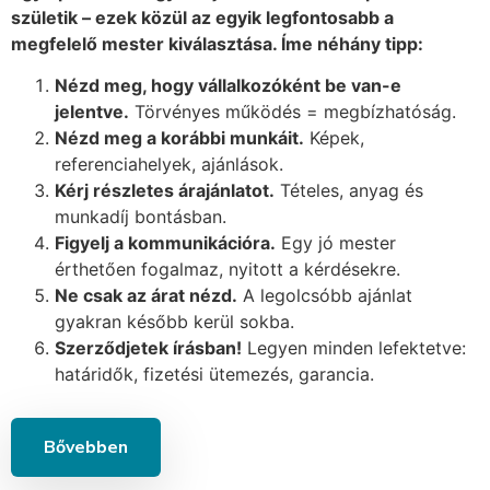
születik – ezek közül az egyik legfontosabb a
megfelelő mester kiválasztása. Íme néhány tipp:
Nézd meg, hogy vállalkozóként be van-e
jelentve.
Törvényes működés = megbízhatóság.
Nézd meg a korábbi munkáit.
Képek,
referenciahelyek, ajánlások.
Kérj részletes árajánlatot.
Tételes, anyag és
munkadíj bontásban.
Figyelj a kommunikációra.
Egy jó mester
érthetően fogalmaz, nyitott a kérdésekre.
Ne csak az árat nézd.
A legolcsóbb ajánlat
gyakran később kerül sokba.
Szerződjetek írásban!
Legyen minden lefektetve:
határidők, fizetési ütemezés, garancia.
Bővebben