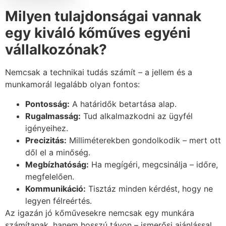
Milyen tulajdonságai vannak
egy kiváló kőműves egyéni
vállalkozónak?
Nemcsak a technikai tudás számít – a jellem és a
munkamorál legalább olyan fontos:
Pontosság:
A határidők betartása alap.
Rugalmasság:
Tud alkalmazkodni az ügyfél
igényeihez.
Precizitás:
Milliméterekben gondolkodik – mert ott
dől el a minőség.
Megbízhatóság:
Ha megígéri, megcsinálja – időre,
megfelelően.
Kommunikáció:
Tisztáz minden kérdést, hogy ne
legyen félreértés.
Az igazán jó kőművesekre nemcsak egy munkára
számítanak, hanem hosszú távon – ismerősi ajánlással,