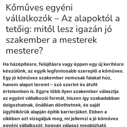
Kőműves egyéni
vállalkozók – Az alapoktól a
tetőig: mitől lesz igazán jó
szakember a mesterek
mestere?
Ha házépítésre, felújításra vagy éppen egy új kerítésre
készülünk, az egyik legfontosabb szereplő a kőműves.
Egy jó kőműves szakember nemcsak falakat húz,
hanem alapot teremt – szó szerint és átvitt
értelemben is. Egyre több ilyen szakember választja
az egyéni vállalkozói formát, hiszen így szabadabban
dolgozhatnak, önállóan dönthetnek, és saját
ügyfélkörük alapján építik karrierjüket. Ebben a
cikkben azt vizsgáljuk meg, mi jellemzi a jó kőműves
egyéni vállalkozót, hogyan válassz megbízható