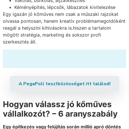
Vakolás, burkolás, aljzatkészítés
Kéményépítés, lépcsők, lábazatok kivitelezése
Egy igazán jó kőműves nem csak a műszaki rajzokat
olvassa pontosan, hanem kreatív problémamegoldóként
reagál a helyszíni kihívásokra is.hiszen a tartalom
mögött stratégia, marketing és sokszor profi
szerkesztés áll.
A PegaPoll tesztközösséget itt találod!
Hogyan válassz jó kőműves
vállalkozót? – 6 aranyszabály
Egy építkezés vagy felújítás során millió apró döntés